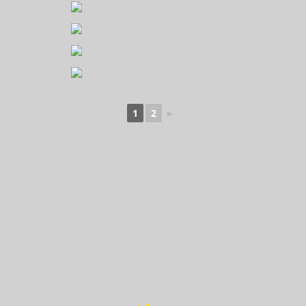
1
2
►