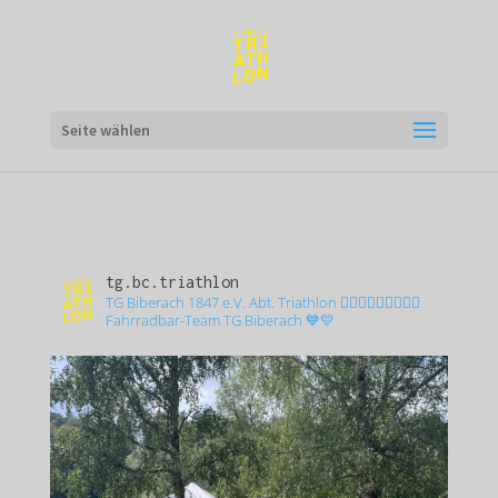
Seite wählen
tg.bc.triathlon
TG Biberach 1847 e.V. Abt. Triathlon 🏊🏻‍♂️🚴🏻‍♂️🏃🏼‍♂️
Fahrradbar-Team TG Biberach 💙💛