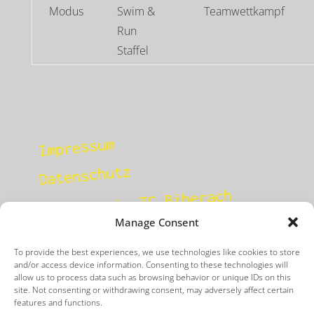
Modus
Swim &
Teamwettkampf
Run
Staffel
Impressum
Datenschutz
Hauptverein TG Biberach
Manage Consent
To provide the best experiences, we use technologies like cookies to store
and/or access device information. Consenting to these technologies will
TG Biberach Abteilung Triathlon
allow us to process data such as browsing behavior or unique IDs on this
site. Not consenting or withdrawing consent, may adversely affect certain
Turngemeinde Biberach 1847 e.V. Adenauerallee 11
features and functions.