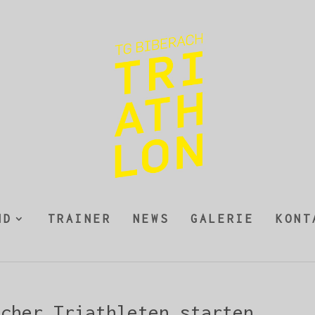
ND
TRAINER
NEWS
GALERIE
KONT
acher Triathleten starten