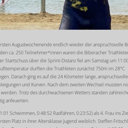
ersten Augustwochenende endlich wieder der anspruchsvolle B
r den ca. 250 Teilnehmer*innen waren die Biberacher Triathlete
Der Startschuss über die Sprint-Distanz fiel am Samstag um 11:0
Lufttemperatur durften die Triathleten zunächst 750m im 28°C
. Danach ging es auf die 24 Kilometer lange, anspruchsvoll
en Steigungen und Kurven. Nach dem zweiten Wechsel mussten n
rt werden. Trotz des durchwachsenen Wetters standen zahlreich
tig anfeuerten.
:01 Schwimmen, 0:48:52 Radfahren, 0:23:52) als 4. Frau ins Zie
ten Platz in ihrer Altersklasse Jugend weiblich. Steffen Fritschl