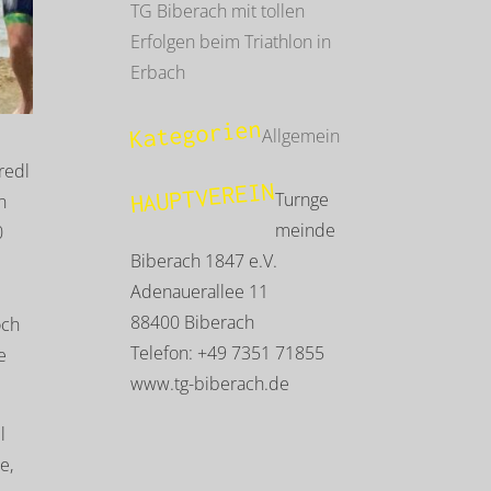
TG Biberach mit tollen
Erfolgen beim Triathlon in
Erbach
Kategorien
Allgemein
redl
HAUPTVEREIN
Turnge
n
meinde
0
Biberach 1847 e.V.
Adenauerallee 11
e
88400 Biberach
och
Telefon: +49 7351 71855
e
www.tg-biberach.de
l
e,