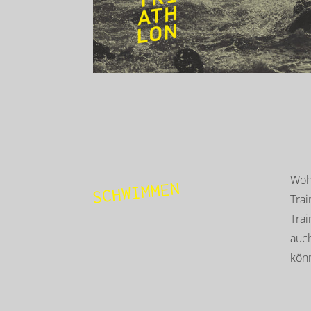
Woh
SCHWIMMEN
Trai
Trai
auch
kön