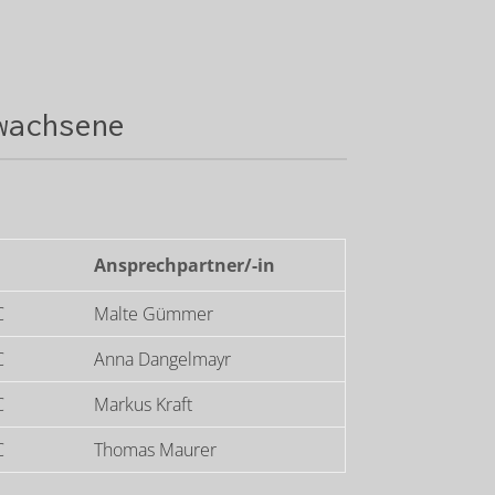
wachsene
Ansprechpartner/-in
C
Malte Gümmer
C
Anna Dangelmayr
C
Markus Kraft
C
Thomas Maurer