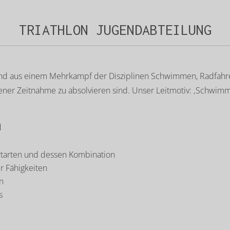
TRIATHLON JUGENDABTEILUNG
ehend aus einem Mehrkampf der Disziplinen Schwimmen, Radfahr
ener Zeitnahme zu absolvieren sind. Unser Leitmotiv: ‚Schwim
d
rtarten und dessen Kombination
r Fähigkeiten
n
s