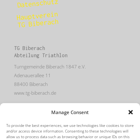
Datenschutz
Hauptverein
TG Biberach
TG Biberach
Abteilung Triathlon
Turngemeinde Biberach 1847 e.V.
Adenauerallee 11
88400 Biberach
www.tg-biberach.de
Manage Consent
Mit freundlicher Unterstützung von
To provide the best experiences, we use technologies like cookies to store
and/or access device information. Consenting to these technologies will
allow us to process data such as browsing behavior or unique IDs on this