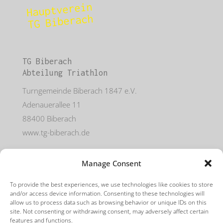
Hauptverein
TG Biberach
TG Biberach
Abteilung Triathlon
Turngemeinde Biberach 1847 e.V.
Adenauerallee 11
88400 Biberach
www.tg-biberach.de
Manage Consent
Mit freundlicher Unterstützung von
To provide the best experiences, we use technologies like cookies to store
and/or access device information. Consenting to these technologies will
allow us to process data such as browsing behavior or unique IDs on this
site. Not consenting or withdrawing consent, may adversely affect certain
features and functions.