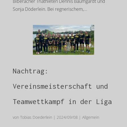
Biberacher Triathleten Dennis Baumgardt und
Sonja Döderlein. Bei regnerischem,...
Nachtrag:
Vereinsmeisterschaft und
Teamwettkampf in der Liga
von
Tobias Doederlein
|
2024/09/08
|
Allgemein