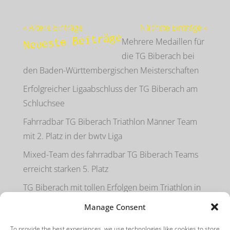
« Ältere Einträge
Nächste Einträge »
Neueste Beiträge
Mehrere Medaillen für
die TG Biberach bei
den Baden-Württembergischen Meisterschaften
Erfolgreicher Ligaabschluss der TG Biberach am
Schluchsee
Fahrradbar TG Biberach Triathlon Männer Team
mit 2. Platz in der bwtv Liga
Mixed-Team des fahrradbar TG Biberach Teams
erreicht starken 5. Platz
TG Biberach mit tollen Erfolgen beim Triathlon in
Erbach
Manage Consent
To provide the best experiences, we use technologies like cookies to store