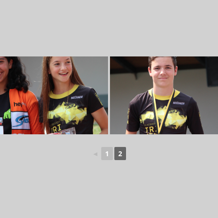
◄
1
2