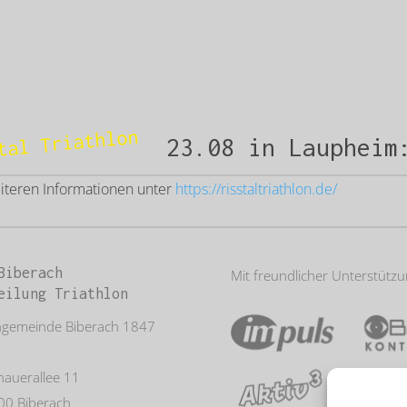
tal Triathlon
23.08 in Laupheim
eiteren Informationen unter
https://risstaltriathlon.de/
Biberach
Mit freundlicher Unterstütz
eilung Triathlon
ngemeinde Biberach 1847
auerallee 11
00 Biberach