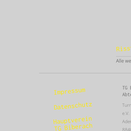
Riss
Alle w
TG 
Impressum
Abt
Datenschutz
Tur
e.V.
Hauptverein
Aden
TG Biberach
884